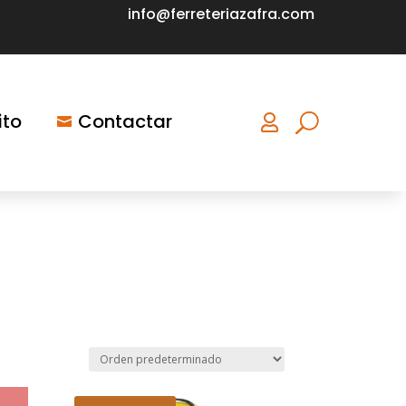
info@ferreteriazafra.com
ito
Contactar

