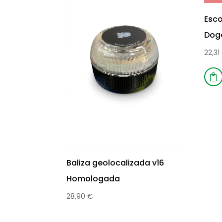
Esco
Dog
22,31

Baliza geolocalizada v16
Homologada
28,90
€