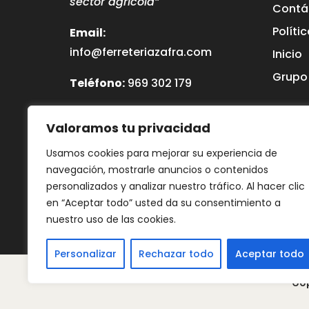
sector agrícola”
Contá
Políti
Email:
info@ferreteriazafra.com
Inicio
Grupo
Teléfono:
969 302 179
WhatsApp:
640 540 127
Valoramos tu privacidad
SUMINISTROS AGRIMAZA, S.L.
Usamos cookies para mejorar su experiencia de
navegación, mostrarle anuncios o contenidos
personalizados y analizar nuestro tráfico. Al hacer clic
en “Aceptar todo” usted da su consentimiento a
nuestro uso de las cookies.
Personalizar
Rechazar todo
Aceptar todo
Cop