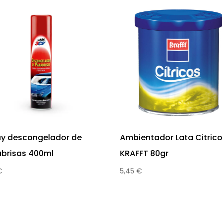
de
producto
ay descongelador de
Ambientador Lata Citric
abrisas 400ml
KRAFFT 80gr
€
5,45
€