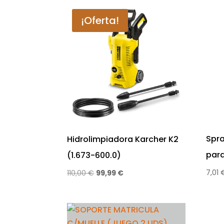
¡Oferta!
Spr
Hidrolimpiadora Karcher K2
par
(1.673-600.0)
7,01
El
El
110,00
€
99,99
€
precio
precio
original
actual
era:
es:
110,00 €.
99,99 €.