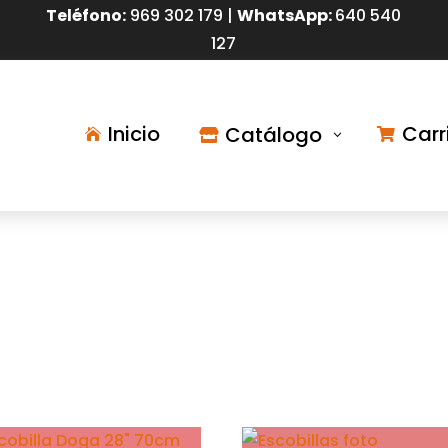
Teléfono:
9
69 302 179 |
WhatsApp:
640 540
127
Inicio
Carr
Catálogo

3

