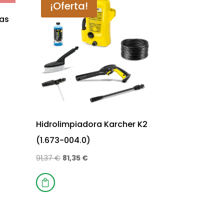
¡Oferta!
sas
Hidrolimpiadora Karcher K2
(1.673-004.0)
El
El
91,37
€
81,35
€
precio
precio
original
actual

era:
es:
91,37 €.
81,35 €.