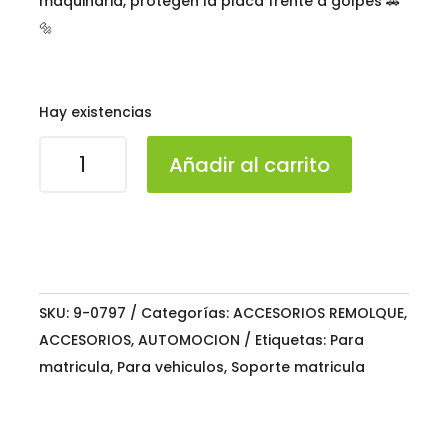
maquinaria, protegen la placa frente a golpes 🚗
🔩
Hay existencias
SOPORTE
Añadir al carrito
MATRICULA
C/MUELLE
(JUEGO
2
UDS)
cantidad
SKU:
9-0797
Categorías:
ACCESORIOS REMOLQUE
,
ACCESORIOS
,
AUTOMOCION
Etiquetas:
Para
matricula
,
Para vehiculos
,
Soporte matricula