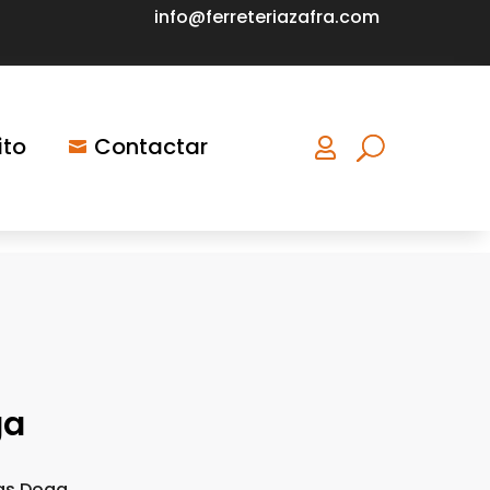
info@ferreteriazafra.com
ito
Contactar


ga
sas Doga