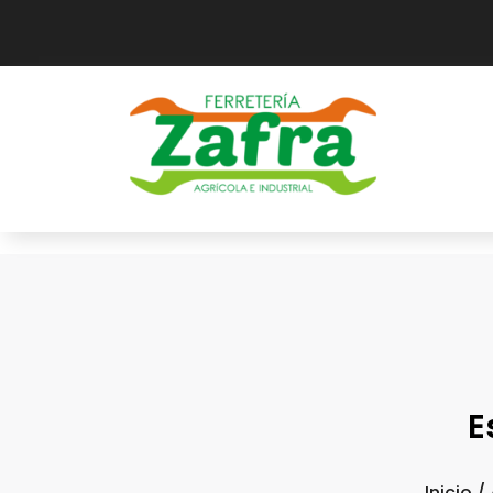
E
Inicio
/