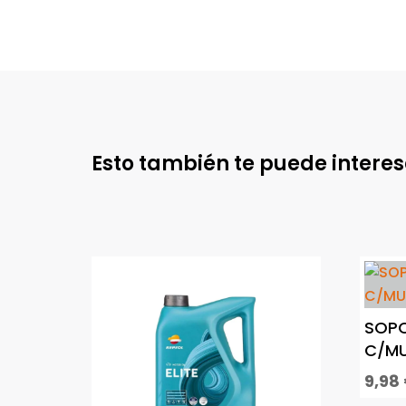
Esto también te puede intere
SOPO
C/MU
9,98