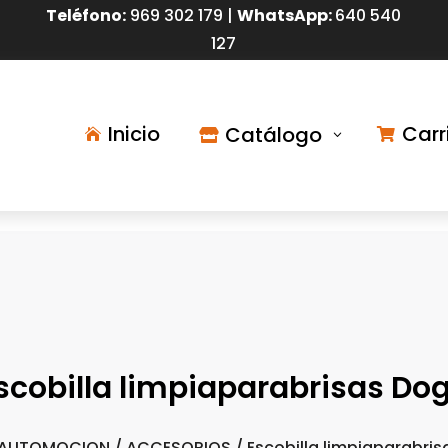
Teléfono:
9
69 302 179 |
WhatsApp:
640 540
127
Inicio
Carr
Catálogo

3


scobilla limpiaparabrisas Do
AUTOMOCION
/
ACCESORIOS
/ Escobilla limpiaparabri