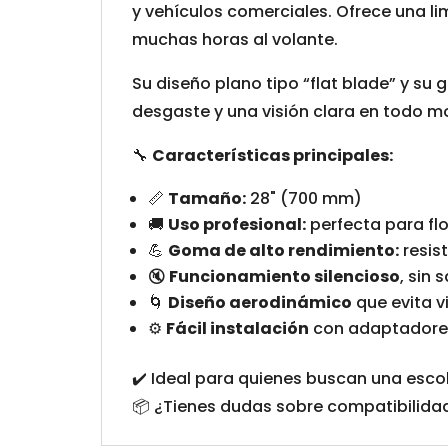
y vehículos comerciales. Ofrece una li
muchas horas al volante.
Su diseño plano tipo “flat blade” y su
desgaste y una visión clara en todo 
🔧
Características principales:
📏
Tamaño:
28" (700 mm)
🚚
Uso profesional:
perfecta para flo
💪
Goma de alto rendimiento:
resis
🔇
Funcionamiento silencioso
, sin 
🌀
Diseño aerodinámico
que evita v
⚙️
Fácil instalación
con adaptadores
✔️ Ideal para quienes buscan una escobi
📦 ¿Tienes dudas sobre compatibilid