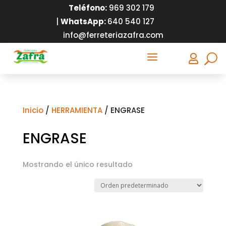
Teléfono:
9
69 302 179
|
WhatsApp:
640 540 127
info@ferreteriazafra.com
a

Inicio
/
HERRAMIENTA
/ ENGRASE
ENGRASE
Mostrando el único resultado