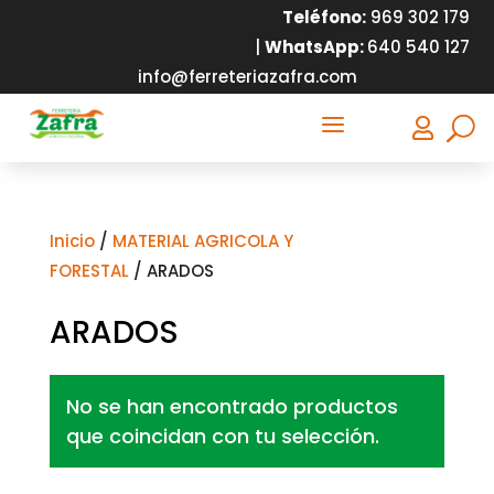
Teléfono:
9
69 302 179
|
WhatsApp:
640 540 127
info@ferreteriazafra.com
a

Inicio
/
MATERIAL AGRICOLA Y
FORESTAL
/ ARADOS
ARADOS
No se han encontrado productos
que coincidan con tu selección.