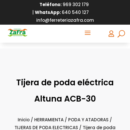
Teléfono:
9
69 302 179
|
WhatsApp:
640 540 127
info@ferreteriazafra.com
a

Tijera de poda eléctrica
Altuna ACB-30
Inicio
/
HERRAMIENTA
/
PODA Y ATADORAS
/
TIJERAS DE PODA ELECTRICAS
/ Tijera de poda