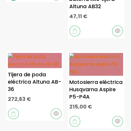
Altuna AB32
47,11
€

Tijera de poda
eléctrica Altuna AB-
Motosierra eléctrica
36
Husqvarna Aspire
P5-P4A
272,63
€
215,00
€

