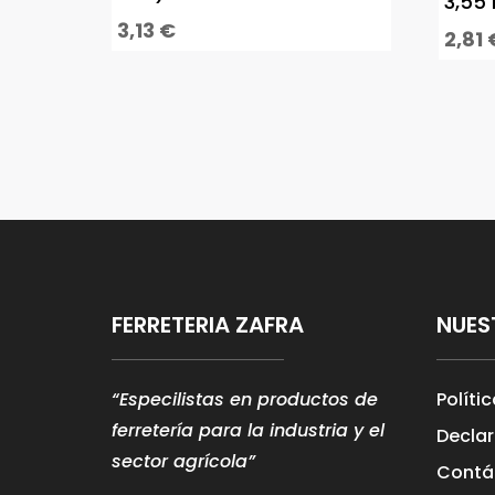
3,55 
3,13
€
2,81
FERRETERIA ZAFRA
NUES
“Especilistas en productos de
Políti
ferretería para la industria y el
Declar
sector agrícola”
Contá