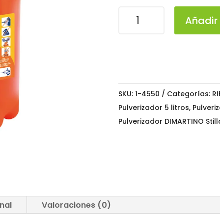
Pulverizador
Añadir 
DIMARTINO
Stilla
5
cantidad
SKU:
1-4550
Categorías:
R
Pulverizador 5 litros
,
Pulveri
Pulverizador DIMARTINO Still
nal
Valoraciones (0)