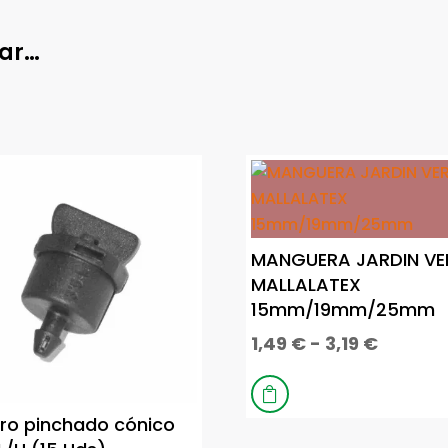
sar…
MANGUERA JARDIN VE
MALLALATEX
15mm/19mm/25mm
Rango
1,49
€
-
3,19
€
de
Este
precios
producto

desde
tiene
ro pinchado cónico
1,49 €
múltiples