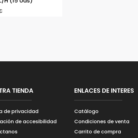
L/H (15 Uds)
hasta
variantes.
€
3,19 €
Las
opciones
se
pueden
elegir
en
la
página
de
producto
TRA TIENDA
ENLACES DE INTERES
ca de privacidad
Catálogo
ación de accesibilidad
Condiciones de venta
ctanos
Carrito de compra