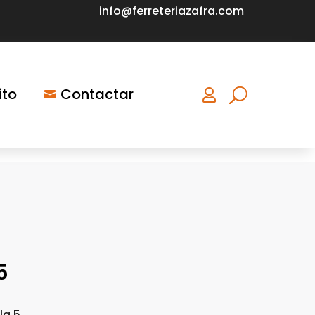
info@ferreteriazafra.com
ito
Contactar


5
la 5