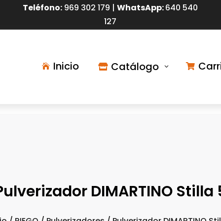
Teléfono:
9
69 302 179 |
WhatsApp:
640 540
127
Inicio
Carr
Catálogo

3


Pulverizador DIMARTINO Stilla 
io
/
RIEGO
/
Pulverizadores
/ Pulverizador DIMARTINO Stil