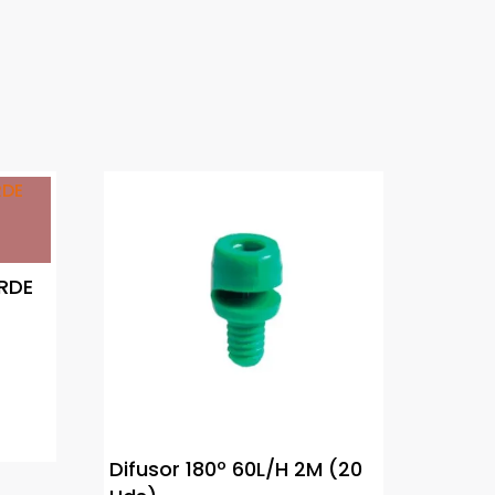
RDE
:
Difusor 180º 60L/H 2M (20