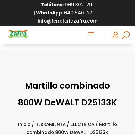
Teléfono:
9
69 302 179
|
WhatsApp:
640 540 127
info@ferreteriazafra.com
a

Martillo combinado
800W DeWALT D25133K
Inicio
/
HERRAMIENTA
/
ELECTRICA
/ Martillo
combinado 800W DeWALT D25133K