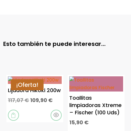
Esto también te puede interesar…
¡Oferta!
Lijadora Hikoki 200w
Toallitas
El
El
117,07
€
109,90
€
limpiadoras Xtreme
precio
precio
– Fischer (100 Uds)
original
actual

15,90
€
era:
es:
117,07 €.
109,90 €.