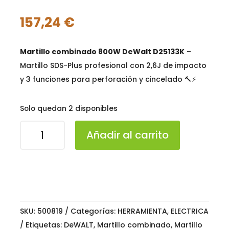
157,24
€
Martillo combinado 800W DeWalt D25133K
–
Martillo SDS-Plus profesional con 2,6J de impacto
y 3 funciones para perforación y cincelado 🔨⚡
Solo quedan 2 disponibles
Martillo
Añadir al carrito
combinado
800W
DeWALT
D25133K
cantidad
SKU:
500819
Categorías:
HERRAMIENTA
,
ELECTRICA
Etiquetas:
DeWALT
,
Martillo combinado
,
Martillo