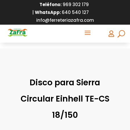
Teléfono:
9
69 302 179
|
WhatsApp:
640 540 127
info@ferreteriazafra.com
a

Disco para Sierra
Circular Einhell TE-CS
18/150