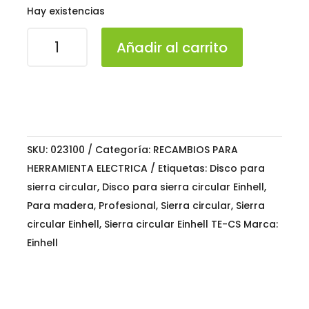
Hay existencias
Disco
Añadir al carrito
para
Sierra
Circular
Einhell
TE-
CS
SKU:
023100
Categoría:
RECAMBIOS PARA
18/150
HERRAMIENTA ELECTRICA
Etiquetas:
Disco para
cantidad
sierra circular
,
Disco para sierra circular Einhell
,
Para madera
,
Profesional
,
Sierra circular
,
Sierra
circular Einhell
,
Sierra circular Einhell TE-CS
Marca:
Einhell