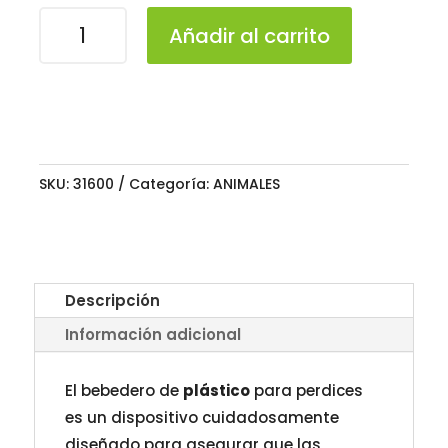
BEBEDERO
Añadir al carrito
PERDICES
PLASTICO
cantidad
SKU:
31600
Categoría:
ANIMALES
Descripción
Información adicional
El bebedero de
plástico
para perdices
es un dispositivo cuidadosamente
diseñado para asegurar que las