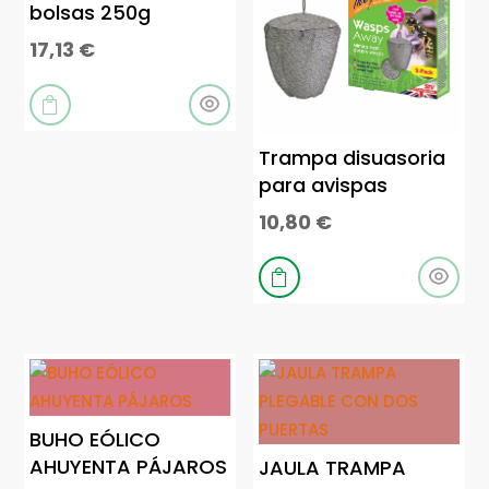
bolsas 250g
17,13
€

Trampa disuasoria
para avispas
10,80
€

BUHO EÓLICO
AHUYENTA PÁJAROS
JAULA TRAMPA